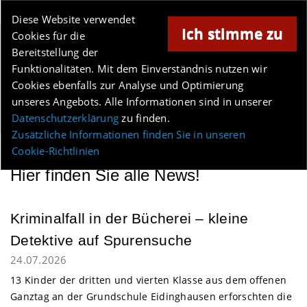
Online-Magazin für Minden und Umgebung
Diese Website verwendet
Ich stimme zu
Cookies für die
Anzeige
Bereitstellung der
Los
Funktionalitäten. Mit dem Einverständnis nutzen wir
Cookies ebenfalls zur Analyse und Optimierung
unseres Angebots. Alle Informationen sind in unserer
Menü
Datenschutzerklärung
zu finden.
Zusätzliche Informationen finden Sie in unseren
Cookie-Richtlinien
Hier finden Sie alle News!
Bad Oeynhausen
Kriminalfall in der Bücherei – kleine
Detektive auf Spurensuche
24.07.2026
13 Kinder der dritten und vierten Klasse aus dem offenen
Ganztag an der Grundschule Eidinghausen erforschten die