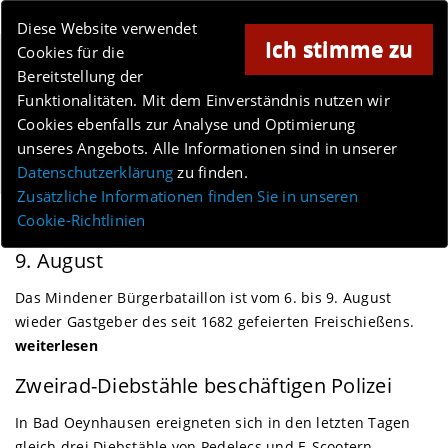
Online-Magazin für Minden und Umgebung
Diese Website verwendet
Ich stimme zu
Cookies für die
Anzeige
Bereitstellung der
Funktionalitäten. Mit dem Einverständnis nutzen wir
Cookies ebenfalls zur Analyse und Optimierung
unseres Angebots. Alle Informationen sind in unserer
Menü
Datenschutzerklärung
zu finden.
Zusätzliche Informationen finden Sie in unseren
Cookie-Richtlinien
Minden
Das Mindener Freischießen 2026 vom 6. bis
9. August
Das Mindener Bürgerbataillon ist vom 6. bis 9. August
wieder Gastgeber des seit 1682 gefeierten Freischießens.
weiterlesen
Bad Oeynhausen
Zweirad-Diebstähle beschäftigen Polizei
In Bad Oeynhausen ereigneten sich in den letzten Tagen
gleich drei Diebstähle von Pedelecs und E-Scootern.