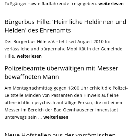
Fußgänger sowie Radfahrende freigegeben.
weiterlesen
Minden-Lübbecke
Bürgerbus Hille: 'Heimliche Heldinnen und
Helden' des Ehrenamts
Der Bürgerbus Hille e.V. steht seit August 2010 für
verlässliche und bürgernahe Mobilität in der Gemeinde
Hille.
weiterlesen
Bad Oeynhausen
Polizeibeamte überwältigen mit Messer
bewaffneten Mann
Am Montagnachmittag gegen 16:00 Uhr erhielt die Polizei-
Leitstelle Minden von Passanten den Hinweis auf eine
offensichtlich psychisch auffällige Person, die mit einem
Messer im Bereich der Bad Oeynhausener Innenstadt
unterwegs sein ...
weiterlesen
Minden
Neue Hofstellen aus der vorrömischen