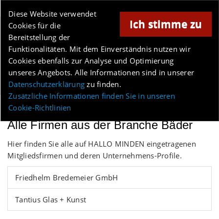
Online-Magazin für Minden und Umgebung
Diese Website verwendet
Ich stimme zu
Cookies für die
Anzeige
Bereitstellung der
Los
Funktionalitäten. Mit dem Einverständnis nutzen wir
Cookies ebenfalls zur Analyse und Optimierung
unseres Angebots. Alle Informationen sind in unserer
Menü
Datenschutzerklärung
zu finden.
Zusätzliche Informationen finden Sie in unseren
Cookie-Richtlinien
Alle Firmen aus der Branche Bäder
Hier finden Sie alle auf HALLO MINDEN eingetragenen
Mitgliedsfirmen und deren Unternehmens-Profile.
Friedhelm Bredemeier GmbH
Tantius Glas + Kunst