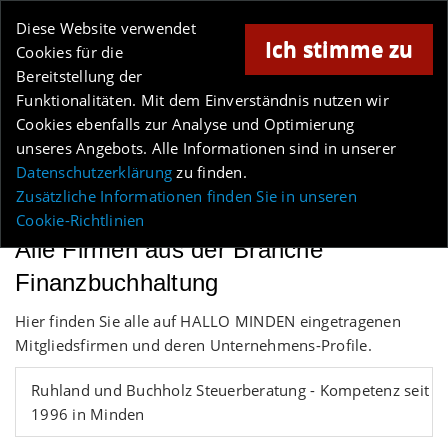
Online-Magazin für Minden und Umgebung
Diese Website verwendet
Ich stimme zu
Cookies für die
Bereitstellung der
Anzeige
Funktionalitäten. Mit dem Einverständnis nutzen wir
Cookies ebenfalls zur Analyse und Optimierung
Los
unseres Angebots. Alle Informationen sind in unserer
Datenschutzerklärung
zu finden.
MENÜ
Zusätzliche Informationen finden Sie in unseren
Cookie-Richtlinien
Alle Firmen aus der Branche
Finanzbuchhaltung
Hier finden Sie alle auf HALLO MINDEN eingetragenen
Mitgliedsfirmen und deren Unternehmens-Profile.
Ruhland und Buchholz Steuerberatung - Kompetenz seit
1996 in Minden