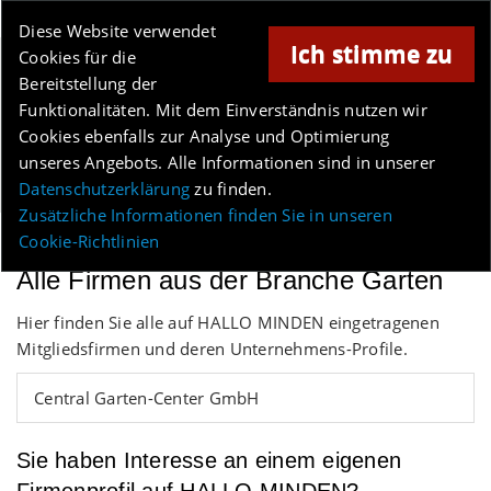
Online-Magazin für Minden und Umgebung
Diese Website verwendet
Ich stimme zu
Cookies für die
Anzeige
Bereitstellung der
Los
Funktionalitäten. Mit dem Einverständnis nutzen wir
Cookies ebenfalls zur Analyse und Optimierung
unseres Angebots. Alle Informationen sind in unserer
Menü
Datenschutzerklärung
zu finden.
Zusätzliche Informationen finden Sie in unseren
Cookie-Richtlinien
Alle Firmen aus der Branche Garten
Hier finden Sie alle auf HALLO MINDEN eingetragenen
Mitgliedsfirmen und deren Unternehmens-Profile.
Central Garten-Center GmbH
Sie haben Interesse an einem eigenen