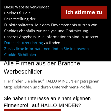
Online-Magazin für Minden und Umgebung
Diese Website verwendet
Ich stimme zu
Cookies für die
Anzeige
Bereitstellung der
Los
Funktionalitäten. Mit dem Einverständnis nutzen wir
Cookies ebenfalls zur Analyse und Optimierung
unseres Angebots. Alle Informationen sind in unserer
Menü
Datenschutzerklärung
zu finden.
Zusätzliche Informationen finden Sie in unseren
Cookie-Richtlinien
Alle Firmen aus der Branche
Werbeschilder
Hier finden Sie alle auf HALLO MINDEN eingetragenen
Mitgliedsfirmen und deren Unternehmens-Profile.
Sie haben Interesse an einem eigenen
Firmenprofil auf HALLO MINDEN?