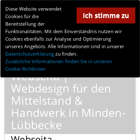
Online-Magazin für Minden und Umgebung
Diese Website verwendet
Ich stimme zu
Cookies für die
Anzeige
Bereitstellung der
Funktionalitäten. Mit dem Einverständnis nutzen wir
Cookies ebenfalls zur Analyse und Optimierung
unseres Angebots. Alle Informationen sind in unserer
Menü
Datenschutzerklärung
zu finden.
Zusätzliche Informationen finden Sie in unseren
Cookie-Richtlinien
Webseita |
Webdesign für den
Mittelstand &
Handwerk in Minden-
Lübbecke
Webseita