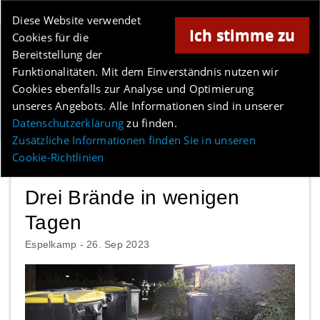
Online-Magazin für Minden und Umgebung
Diese Website verwendet
Ich stimme zu
Cookies für die
Anzeige
Bereitstellung der
Los
Funktionalitäten. Mit dem Einverständnis nutzen wir
Cookies ebenfalls zur Analyse und Optimierung
unseres Angebots. Alle Informationen sind in unserer
Menü
Datenschutzerklärung
zu finden.
Zusätzliche Informationen finden Sie in unseren
Cookie-Richtlinien
Drei Brände in wenigen
Tagen
Espelkamp -
26. Sep 2023