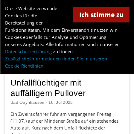
Online-Magazin für Minden und Umgebung
Diese Website verwendet
Ich stimme zu
Cookies für die
Anzeige
Bereitstellung der
Los
Funktionalitäten. Mit dem Einverständnis nutzen wir
Cookies ebenfalls zur Analyse und Optimierung
unseres Angebots. Alle Informationen sind in unserer
Menü
Datenschutzerklärung
zu finden.
Zusätzliche Informationen finden Sie in unseren
Cookie-Richtlinien
Unfallflüchtiger mit
auffälligem Pullover
Bad Oeynhausen -
18. Jul 2025
Ein Zweiradfahrer fuhr am vergangenen Freitag
(11.07.) auf der Mindener Straße auf ein stehendes
Auto auf. Kurz nach dem Unfall flüchtete der