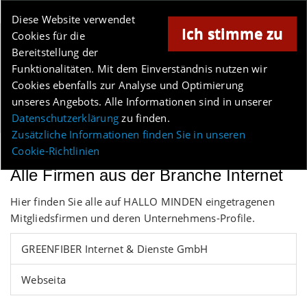
Online-Magazin für Minden und Umgebung
Diese Website verwendet
Ich stimme zu
Cookies für die
Anzeige
Bereitstellung der
Los
Funktionalitäten. Mit dem Einverständnis nutzen wir
Cookies ebenfalls zur Analyse und Optimierung
unseres Angebots. Alle Informationen sind in unserer
Menü
Datenschutzerklärung
zu finden.
Zusätzliche Informationen finden Sie in unseren
Cookie-Richtlinien
Alle Firmen aus der Branche Internet
Hier finden Sie alle auf HALLO MINDEN eingetragenen
Mitgliedsfirmen und deren Unternehmens-Profile.
GREENFIBER Internet & Dienste GmbH
Webseita