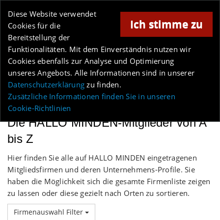
Online-Magazin für Minden und Umgebung
Diese Website verwendet
Ich stimme zu
Cookies für die
Bereitstellung der
Anzeige
Funktionalitäten. Mit dem Einverständnis nutzen wir
Cookies ebenfalls zur Analyse und Optimierung
Los
unseres Angebots. Alle Informationen sind in unserer
Datenschutzerklärung
zu finden.
MENÜ
Zusätzliche Informationen finden Sie in unseren
Cookie-Richtlinien
Die HALLO MINDEN-Mitglieder von A
bis Z
Hier finden Sie alle auf HALLO MINDEN eingetragenen
Mitgliedsfirmen und deren Unternehmens-Profile. Sie
haben die Möglichkeit sich die gesamte Firmenliste zeigen
zu lassen oder diese gezielt nach Orten zu sortieren.
Firmenauswahl Filter