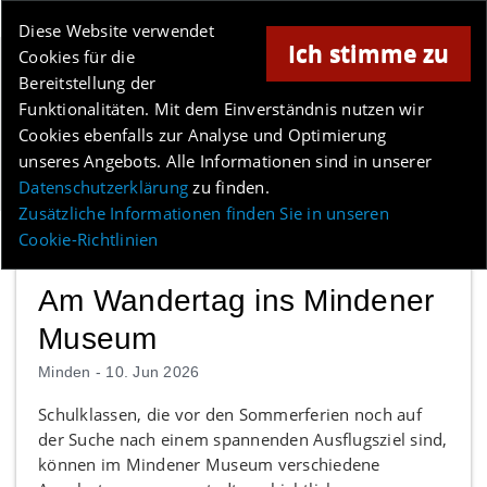
Online-Magazin für Minden und Umgebung
Diese Website verwendet
Ich stimme zu
Cookies für die
Anzeige
Bereitstellung der
Los
Funktionalitäten. Mit dem Einverständnis nutzen wir
Cookies ebenfalls zur Analyse und Optimierung
unseres Angebots. Alle Informationen sind in unserer
Menü
Datenschutzerklärung
zu finden.
Zusätzliche Informationen finden Sie in unseren
Cookie-Richtlinien
Am Wandertag ins Mindener
Museum
Minden -
10. Jun 2026
Schulklassen, die vor den Sommerferien noch auf
der Suche nach einem spannenden Ausflugsziel sind,
können im Mindener Museum verschiedene