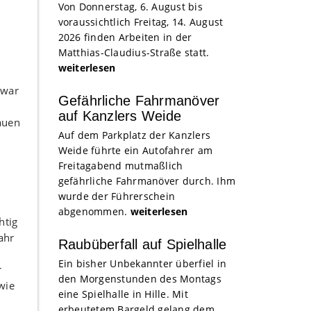
Von Donnerstag, 6. August bis
voraussichtlich Freitag, 14. August
2026 finden Arbeiten in der
Matthias-Claudius-Straße statt.
weiterlesen
 war
Gefährliche Fahrmanöver
auf Kanzlers Weide
auen
Auf dem Parkplatz der Kanzlers
Weide führte ein Autofahrer am
Freitagabend mutmaßlich
gefährliche Fahrmanöver durch. Ihm
wurde der Führerschein
abgenommen.
weiterlesen
htig
ahr
Raubüberfall auf Spielhalle
Ein bisher Unbekannter überfiel in
r
den Morgenstunden des Montags
wie
eine Spielhalle in Hille. Mit
erbeutetem Bargeld gelang dem