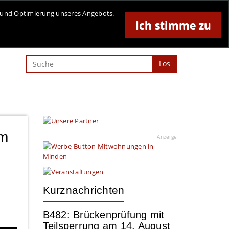
Online-Magazin für Minden und Umgebung
se und Optimierung unseres Angebots.
Ich stimme zu
Anzeige
Los
lm
Anzeige
Kurznachrichten
e
B482: Brückenprüfung mit
Teilsperrung am 14. August