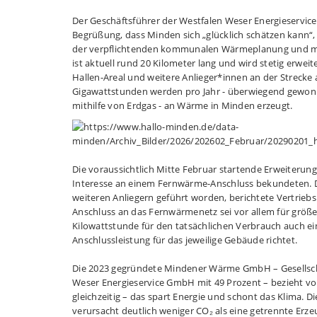
Der Geschäftsführer der Westfalen Weser Energieservic
Begrüßung, dass Minden sich „glücklich schätzen kann“
der verpflichtenden kommunalen Wärmeplanung und mi
ist aktuell rund 20 Kilometer lang und wird stetig erwe
Hallen-Areal und weitere Anlieger*innen an der Strecke 
Gigawattstunden werden pro Jahr - überwiegend gewo
mithilfe von Erdgas - an Wärme in Minden erzeugt.
Die voraussichtlich Mitte Februar startende Erweiter
Interesse an einem Fernwärme-Anschluss bekundeten. D
weiteren Anliegern geführt worden, berichtete Vertriebs
Anschluss an das Fernwärmenetz sei vor allem für größ
Kilowattstunde für den tatsächlichen Verbrauch auch ein
Anschlussleistung für das jeweilige Gebäude richtet.
Die 2023 gegründete Mindener Wärme GmbH – Gesellsch
Weser Energieservice GmbH mit 49 Prozent – bezieht 
gleichzeitig – das spart Energie und schont das Klima.
verursacht deutlich weniger CO₂ als eine getrennte E