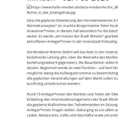
Dass die geplante Erweiterung des Fernwärmenetzes in 
Wärmekonzeptes“ ist, machte Bürgermeister Peter Kock de
Anwohner*innen, in diesem Fall besonders für die Ge
weiter. Es werde „am Herzen der Stadt Minden“ gearbeit
betroffenen Anlieger*innen in der Innenstadt frühzeitig
Die Mindener Wärme GmbH will das Netz in der Innenstad
bestehende Leitung gibt, über die Westseite des Markt
beziehungsweise 9 gegenüber). Die Bauarbeiten sollen M
dauern. Begonnen werde an zwei Punkten – auf dem Ma
möglichst wenig die Außengastronomie zu beeinträchtig
alle geplanten Veranstaltungen auf dem Markt sollen st
kurzfristig unterbrochen werden.
Rund 15 Anlieger*innen des Marktes und Teilen der Ob
Einladung des Innenstadtmanagements der Stadt Mind
die geplante Maßnahme den Teilnehmenden im Sitzungsr
Anlieger*innen Fragen stellen. Dabei ging es vor allem 
Läden, Restaurants, Cafés und Geschäfte sowie um anst