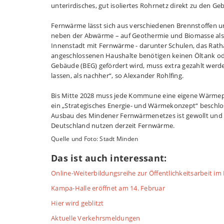
unterirdisches, gut isoliertes Rohrnetz direkt zu den G
Fernwärme lässt sich aus verschiedenen Brennstoffen 
neben der Abwärme – auf Geothermie und Biomasse als E
Innenstadt mit Fernwärme - darunter Schulen, das Rath
angeschlossenen Haushalte benötigen keinen Öltank oder
Gebäude (BEG) gefördert wird, muss extra gezahlt werden
lassen, als nachher“, so Alexander Rohlfing.
Bis Mitte 2028 muss jede Kommune eine eigene Wärmepl
ein „Strategisches Energie- und Wärmekonzept“ beschlo
Ausbau des Mindener Fernwärmenetzes ist gewollt und m
Deutschland nutzen derzeit Fernwärme.
Quelle und Foto: Stadt Minden
Das ist auch interessant:
Online-Weiterbildungsreihe zur Öffentlichkeitsarbeit i
Kampa-Halle eröffnet am 14. Februar
Hier wird geblitzt
Aktuelle Verkehrsmeldungen