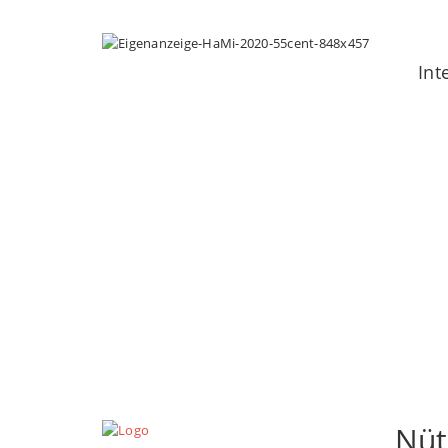
Int
Nüt