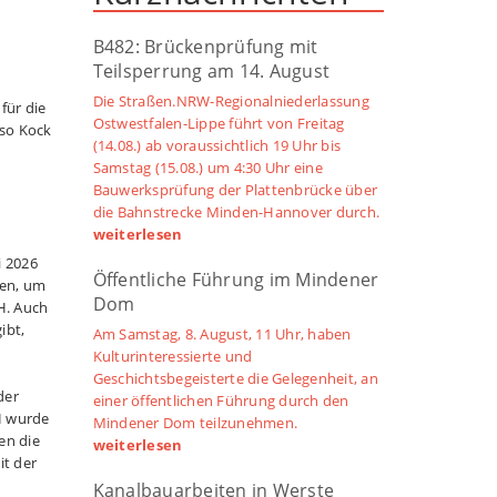
B482: Brückenprüfung mit
Teilsperrung am 14. August
Die Straßen.NRW-Regionalniederlassung
für die
Ostwestfalen-Lippe führt von Freitag
so Kock
(14.08.) ab voraussichtlich 19 Uhr bis
Samstag (15.08.) um 4:30 Uhr eine
Bauwerksprüfung der Plattenbrücke über
die Bahnstrecke Minden-Hannover durch.
weiterlesen
i 2026
Öffentliche Führung im Mindener
men, um
Dom
H. Auch
ibt,
Am Samstag, 8. August, 11 Uhr, haben
Kulturinteressierte und
Geschichtsbegeisterte die Gelegenheit, an
der
einer öffentlichen Führung durch den
H wurde
Mindener Dom teilzunehmen.
en die
weiterlesen
it der
Kanalbauarbeiten in Werste