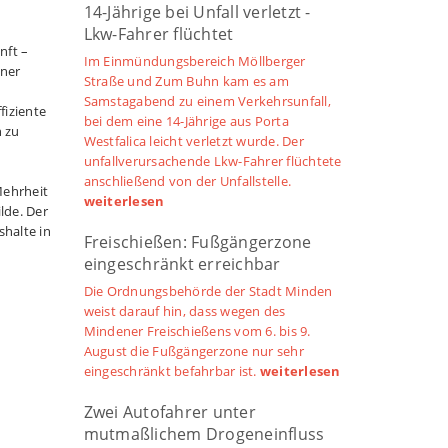
14-Jährige bei Unfall verletzt -
Lkw-Fahrer flüchtet
nft –
Im Einmündungsbereich Möllberger
ener
Straße und Zum Buhn kam es am
Samstagabend zu einem Verkehrsunfall,
fiziente
bei dem eine 14-Jährige aus Porta
n zu
Westfalica leicht verletzt wurde. Der
unfallverursachende Lkw-Fahrer flüchtete
anschließend von der Unfallstelle.
Mehrheit
weiterlesen
lde. Der
halte in
Freischießen: Fußgängerzone
eingeschränkt erreichbar
Die Ordnungsbehörde der Stadt Minden
weist darauf hin, dass wegen des
Mindener Freischießens vom 6. bis 9.
August die Fußgängerzone nur sehr
eingeschränkt befahrbar ist.
weiterlesen
Zwei Autofahrer unter
mutmaßlichem Drogeneinfluss