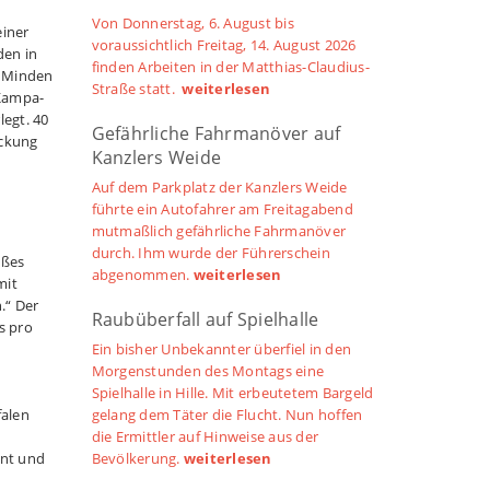
Von Donnerstag, 6. August bis
einer
voraussichtlich Freitag, 14. August 2026
den in
finden Arbeiten in der Matthias-Claudius-
n Minden
Straße statt.
weiterlesen
 Kampa-
legt. 40
Gefährliche Fahrmanöver auf
eckung
Kanzlers Weide
Auf dem Parkplatz der Kanzlers Weide
führte ein Autofahrer am Freitagabend
mutmaßlich gefährliche Fahrmanöver
durch. Ihm wurde der Führerschein
oßes
abgenommen.
weiterlesen
mit
.“ Der
Raubüberfall auf Spielhalle
s pro
Ein bisher Unbekannter überfiel in den
Morgenstunden des Montags eine
Spielhalle in Hille. Mit erbeutetem Bargeld
falen
gelang dem Täter die Flucht. Nun hoffen
die Ermittler auf Hinweise aus der
ent und
Bevölkerung.
weiterlesen