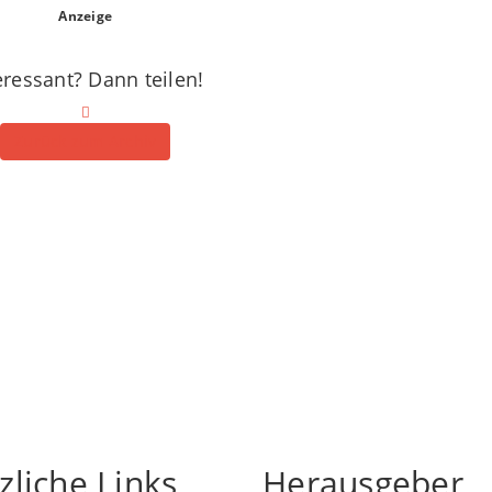
Anzeige
eressant? Dann teilen!
Zurück zum Archiv
zliche Links
Herausgeber