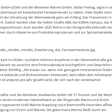
e GmbH (ESW) und der Mindener Wärme GmbH, Stefan Freitag, sagte in s
, überhaupt ein bestehendes Fernwärmenetz zu haben. Viele Städte stün
t der Umsetzung der Wärmewende ganz am Anfang. Das Trassennetz i
itert. Zuletzt wurden über die Hahler Straße ABB, der EDEKA-Campus, das
angeschlossen. Auch wurden 2025 Rohre in der Königstraße (Altstadt) ver
nnen durch Abwärme aus Produktionsprozessen und zur Spitzenlastabd
ung kam ins Rollen, nachdem mehrere Anwohner in der Obermarkstraße gr
anach sei zunächst eine Potenzialanalyse durchgeführt und Gespräche 
leiter Rohlfing. „Wir bauen nur, wenn sich genügend Interessenten finden
ere Gebäude und Wohneinheiten interessant, weil neben dem Arbeitsprei
 Grundpreis pro Jahr gezahlt wird, der sich nach der vereinbarten
after sind die Mindener Stadtwerke GmbH mit 51 Prozent und die West
von einem modernen Heizkraftwerk an der Ringstraße Wärme und Strom
 Die sogenannte Kraft-Wärme-Kopplung nutzt Brennstoffe besonders effizi
rzeugung von Strom und Wärme. Die gewonnene Wärme fließt durch ein