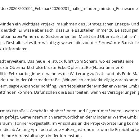
Minden ein wichtiges Projekt im Rahmen des „Strategischen Energie- und
utlich. Er wisse aber auch, dass „alle Baustellen immer zu Belastungen 
schäftsinhaber*innen und Gastonomen am Markt und Obermarkt führen“, 
et. Deshalb sei es ihm wichtig gewesen, die von der Fernwärme-Baustelle
 zu informieren.
t erweitern. Das neue Teilstück führt vom Scharn, wo es bereits eine
es zur Obermarktstraße bis zur Ecke Opferstraße (Hausnummer 8
itte Februar beginnen - wenn es die Witterung zulässt - und bis Ende Ma
rkt und in der Obermarkstraße. „Wir wollen am Markt zügig vorankom
en“, sagte Alexander Rohlfing, Vertriebsleiter der Mindener Wärme Gmb
attfinden können. Dafür sollen die Bauarbeiten, wenn es Verzögerungen g
ermarktstraße – Geschäftsinhaber*innen und Eigentümer*innen - waren 
en gefolgt. Gemeinsam mit Verantwortlichen der Mindener Wärme Gmb
aum „Tonne“ vorgestellt. Im Anschluss an die Projektvorstellung konnt
um die ab Anfang April betroffene Außengastronomie, um die Erreichbarke
ehende Veranstaltungen in der Innenstadt.