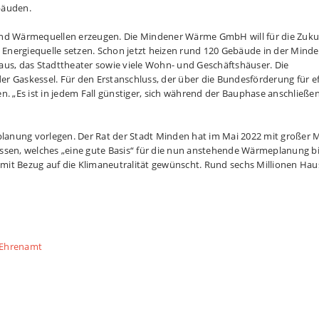
ebäuden.
und Wärmequellen erzeugen. Die Mindener Wärme GmbH will für die Zuku
nergiequelle setzen. Schon jetzt heizen rund 120 Gebäude in der Mind
aus, das Stadttheater sowie viele Wohn- und Geschäftshäuser. Die
 Gaskessel. Für den Erstanschluss, der über die Bundesförderung für ef
. „Es ist in jedem Fall günstiger, sich während der Bauphase anschließe
anung vorlegen. Der Rat der Stadt Minden hat im Mai 2022 mit großer 
ssen, welches „eine gute Basis“ für die nun anstehende Wärmeplanung bi
it Bezug auf die Klimaneutralität gewünscht. Rund sechs Millionen Haus
m Ehrenamt