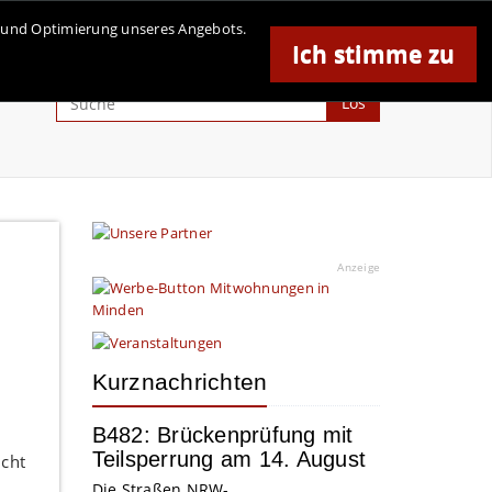
se und Optimierung unseres Angebots.
Ich stimme zu
Anzeige
Los
Anzeige
Kurznachrichten
B482: Brückenprüfung mit
Teilsperrung am 14. August
icht
Die Straßen.NRW-