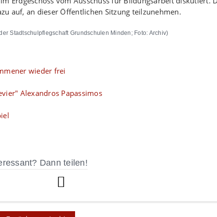
 Erdgeschoss vom Ausschuss für Bildungsarbeit diskutiert. D
azu auf, an dieser Öffentlichen Sitzung teilzunehmen.
 der Stadtschulpflegschaft Grundschulen Minden; Foto: Archiv)
ommener wieder frei
evier" Alexandros Papassimos
iel
eressant? Dann teilen!