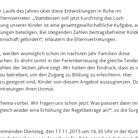
im Laufe des Jahres über diese Entwicklungen in Ruhe im
ernvertreter. „Stattdessen soll jetzt kurzfristig das Loch
ung unserer Kinder ist eine gesamtgesellschaftliche Aufgabe, a
lungen beteiligen. Bei steigenden Zahlen beitragsbefreiter Kinde
inschaft gefordert“, erläutern die Elternvertretungen.
 werden womöglich schon im nächsten Jahr Familien diese
uchen. Es droht somit in der Ferienbetreuung die gleiche Tende
hlen der letzten Jahre zeigt. Wir hatten den Eindruck, dass es i
u betreiben, um den Zugang zu Bildung zu erleichtern. Hier
azu geeignet sind, Kinder von diesem Angebot auszugrenzen. Da
vertretungen ihren Unmut.
hema vorbei. Wir fragen uns schon jetzt: Was passiert dann im
gleich wieder eine Erhöhung der Regelbeiträge an?“, so die Sor
ommenden Dienstag, den 17.11.2015 um 16.30 Uhr in der Kurt