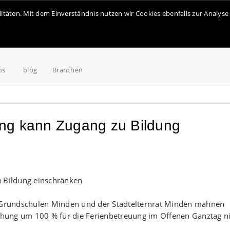
alitäten. Mit dem Einverständnis nutzen wir Cookies ebenfalls zur Analy
os
blog
Branchen
ng kann Zugang zu Bildung
t Grundschulen Minden und der Stadtelternrat Minden mahnen
höhung um 100 % für die Ferienbetreuung im Offenen Ganztag n