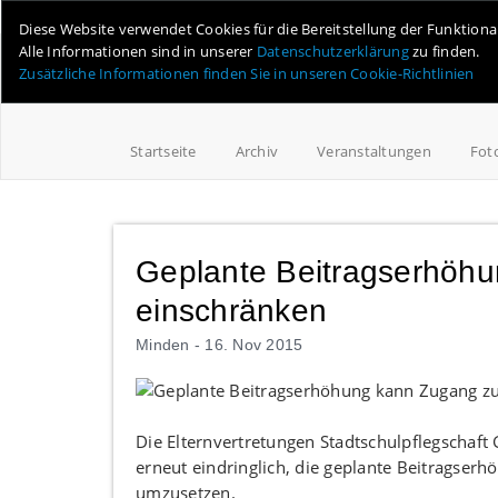
Online-Magazin für Minden und Umgebung
Diese Website verwendet Cookies für die Bereitstellung der Funktion
Alle Informationen sind in unserer
Datenschutzerklärung
zu finden.
Zusätzliche Informationen finden Sie in unseren Cookie-Richtlinien
Startseite
Archiv
Veranstaltungen
Fot
Geplante Beitragserhöhu
einschränken
Minden -
16. Nov 2015
Die Elternvertretungen Stadtschulpflegschaf
erneut eindringlich, die geplante Beitragser
umzusetzen.