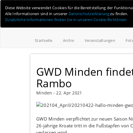
Online-Magazin für Minden und Umgebung
Diese Website verwendet Cookies für die Bereitstellung der Funktion
Alle Informationen sind in unserer
Datenschutzerklärung
zu finden.
Zusätzliche Informationen finden Sie in unseren Cookie-Richtlinien
Startseite
Archiv
Veranstaltungen
Fot
GWD Minden findet 
Rambo
Minden -
22. Apr 2021
GWD Minden verpflichtet zur neuen Saison Nik
26-jährige Kroate tritt in die Fußstapfen von
verlassen wird.