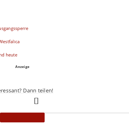
Ausgangssperre
Westfalica
nd heute
Anzeige
eressant? Dann teilen!
Zurück zum Archiv