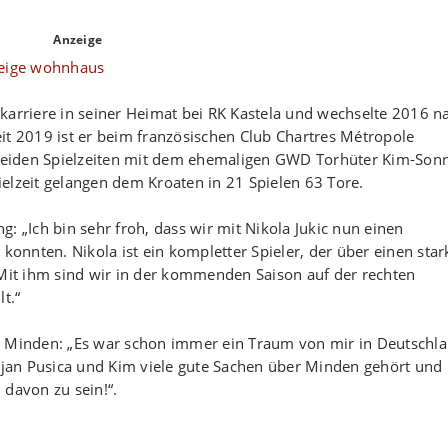
Anzeige
fikarriere in seiner Heimat bei RK Kastela und wechselte 2016 n
it 2019 ist er beim französischen Club Chartres Métropole
n beiden Spielzeiten mit dem ehemaligen GWD Torhüter Kim-Son
elzeit gelangen dem Kroaten in 21 Spielen 63 Tore.
: „Ich bin sehr froh, dass wir mit Nikola Jukic nun einen
 konnten. Nikola ist ein kompletter Spieler, der über einen sta
 Mit ihm sind wir in der kommenden Saison auf der rechten
t.“
h Minden: „Es war schon immer ein Traum von mir in Deutschl
iljan Pusica und Kim viele gute Sachen über Minden gehört und
 davon zu sein!“.