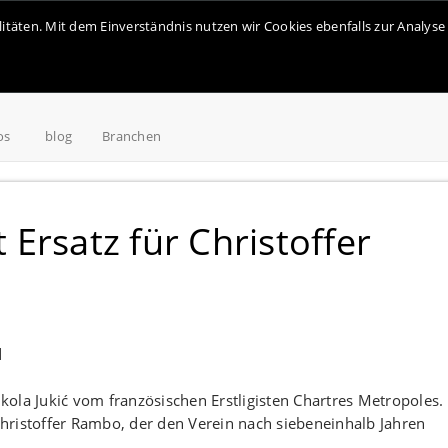
alitäten. Mit dem Einverständnis nutzen wir Cookies ebenfalls zur Analy
os
blog
Branchen
Ersatz für Christoffer
ola Jukić vom französischen Erstligisten Chartres Metropoles.
 Christoffer Rambo, der den Verein nach siebeneinhalb Jahren