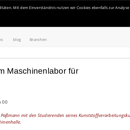
alitäten. Mit dem Einverständnis nutzen wir Cookies ebenfalls zur Analy
os
blog
Branchen
m Maschinenlabor für
iel Paßmann mit den Studierenden seines Kunststoffverarbeitungsku
hinenhalle.