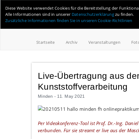
Online-Magazin für Minden und Umgebung
Diese Website verwendet Cookies für die Bereitstellung der Funktion
Alle Informationen sind in unserer
Datenschutzerklärung
zu finden.
Zusätzliche Informationen finden Sie in unseren Cookie-Richtlinien
Startseite
Archiv
Veranstaltungen
Fot
Live-Übertragung aus de
Kunststoffverarbeitung
Minden -
11. May 2021
Per Videokonferenz-Tool ist Prof. Dr.-Ing. Dan
verbunden. Für sie streamt er live aus der Masc