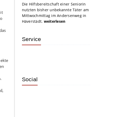
Die Hilfsbereitschaft einer Seniorin
nutzten bisher unbekannte Täter am
it
Mittwochmittag im Andersenweg in
ro
Häverstädt.
weiterlesen
 das
Service
pekte
en
.
Social
d,