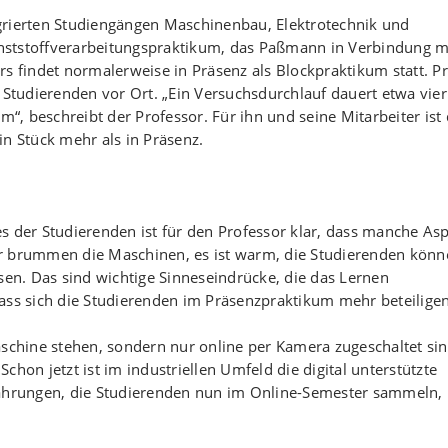
grierten Studiengängen Maschinenbau, Elektrotechnik und
nststoffverarbeitungspraktikum, das Paßmann in Verbindung m
rs findet normalerweise in Präsenz als Blockpraktikum statt. P
 Studierenden vor Ort. „Ein Versuchsdurchlauf dauert etwa vier
m“, beschreibt der Professor. Für ihn und seine Mitarbeiter ist
in Stück mehr als in Präsenz.
s der Studierenden ist für den Professor klar, dass manche As
or brummen die Maschinen, es ist warm, die Studierenden könn
sen. Das sind wichtige Sinneseindrücke, die das Lernen
ass sich die Studierenden im Präsenzpraktikum mehr beteiligen
aschine stehen, sondern nur online per Kamera zugeschaltet sin
„Schon jetzt ist im industriellen Umfeld die digital unterstützte
fahrungen, die Studierenden nun im Online-Semester sammeln,