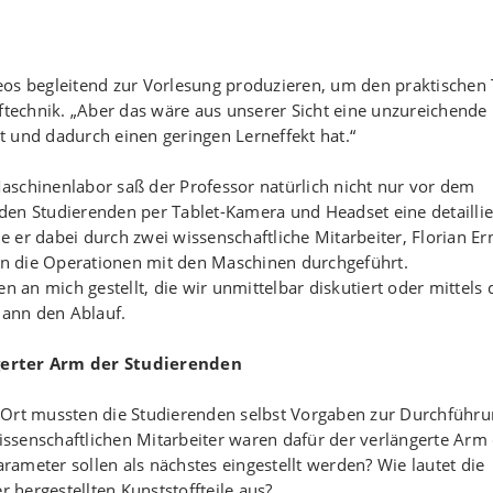
os begleitend zur Vorlesung produzieren, um den praktischen 
fftechnik. „Aber das wäre aus unserer Sicht eine unzureichende
st und dadurch einen geringen Lerneffekt hat.“
aschinenlabor saß der Professor natürlich nicht nur vor dem
den Studierenden per Tablet-Kamera und Headset eine detaillie
 er dabei durch zwei wissenschaftliche Mitarbeiter, Florian Er
n die Operationen mit den Maschinen durchgeführt.
an mich gestellt, die wir unmittelbar diskutiert oder mittels 
ann den Ablauf.
gerter Arm der Studierenden
 Ort mussten die Studierenden selbst Vorgaben zur Durchführ
ssenschaftlichen Mitarbeiter waren dafür der verlängerte Arm
ameter sollen als nächstes eingestellt werden? Wie lautet die
r hergestellten Kunststoffteile aus?