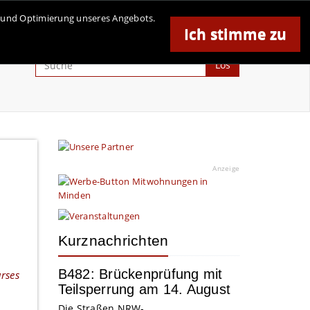
se und Optimierung unseres Angebots.
Ich stimme zu
Anzeige
Los
Anzeige
Kurznachrichten
B482: Brückenprüfung mit
rses
Teilsperrung am 14. August
Die Straßen.NRW-