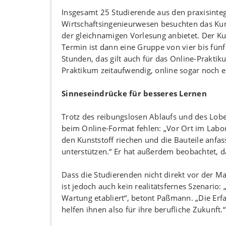
Insgesamt 25 Studierende aus den praxisinte
Wirtschaftsingenieurwesen besuchten das Ku
der gleichnamigen Vorlesung anbietet. Der Ku
Termin ist dann eine Gruppe von vier bis fünf
Stunden, das gilt auch für das Online-Praktiku
Praktikum zeitaufwendig, online sogar noch e
Sinneseindrücke für besseres Lernen
Trotz des reibungslosen Ablaufs und des Lobe
beim Online-Format fehlen: „Vor Ort im Lab
den Kunststoff riechen und die Bauteile anfas
unterstützen.“ Er hat außerdem beobachtet, d
Dass die Studierenden nicht direkt vor der M
ist jedoch auch kein realitätsfernes Szenario: 
Wartung etabliert“, betont Paßmann. „Die Er
helfen ihnen also für ihre berufliche Zukunft.“