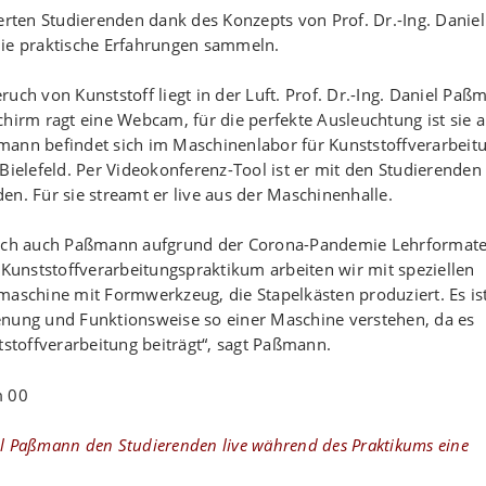
ten Studierenden dank des Konzepts von Prof. Dr.-Ing. Daniel
e praktische Erfahrungen sammeln.
h von Kunststoff liegt in der Luft. Prof. Dr.-Ing. Daniel Paß
hirm ragt eine Webcam, für die perfekte Ausleuchtung ist sie 
aßmann befindet sich im Maschinenlabor für Kunststoffverarbeit
elefeld. Per Videokonferenz-Tool ist er mit den Studierenden
n. Für sie streamt er live aus der Maschinenhalle.
 sich auch Paßmann aufgrund der Corona-Pandemie Lehrformat
 Kunststoffverarbeitungspraktikum arbeiten wir mit speziellen
maschine mit Formwerkzeug, die Stapelkästen produziert. Es is
enung und Funktionsweise so einer Maschine verstehen, da es
tstoffverarbeitung beiträgt“, sagt Paßmann.
iel Paßmann den Studierenden live während des Praktikums eine