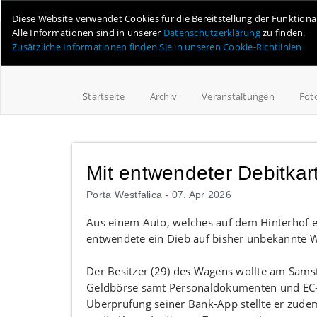
Online-Magazin für Minden und Umgebung
Diese Website verwendet Cookies für die Bereitstellung der Funktion
Alle Informationen sind in unserer
Datenschutzerklärung
zu finden.
Zusätzliche Informationen finden Sie in unseren Cookie-Richtlinien
Startseite
Archiv
Veranstaltungen
Fot
Mit entwendeter Debitkar
Porta Westfalica -
07. Apr 2026
Aus einem Auto, welches auf dem Hinterhof ei
entwendete ein Dieb auf bisher unbekannte 
Der Besitzer (29) des Wagens wollte am Samst
Geldbörse samt Personaldokumenten und EC-Ka
Überprüfung seiner Bank-App stellte er zude