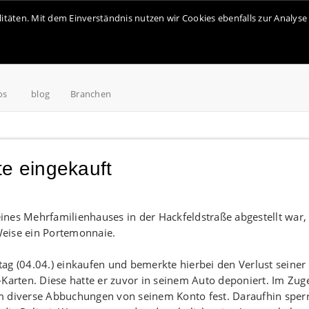
alitäten. Mit dem Einverständnis nutzen wir Cookies ebenfalls zur Analy
os
blog
Branchen
te eingekauft
nes Mehrfamilienhauses in der Hackfeldstraße abgestellt war,
Weise ein Portemonnaie.
ag (04.04.) einkaufen und bemerkte hierbei den Verlust seiner
rten. Diese hatte er zuvor in seinem Auto deponiert. Im Zug
m diverse Abbuchungen von seinem Konto fest. Daraufhin sper