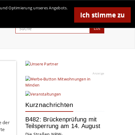
se und Optimierung unseres Angebots.
Ich stimme zu
Anzeige
Los
Anzeige
Kurznachrichten
B482: Brückenprüfung mit
e der
Teilsperrung am 14. August
rte
Die Straßen.NRW-