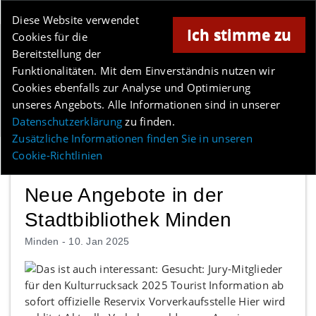
Online-Magazin für Minden und Umgebung
Diese Website verwendet
Ich stimme zu
Cookies für die
Anzeige
Bereitstellung der
Los
Funktionalitäten. Mit dem Einverständnis nutzen wir
Cookies ebenfalls zur Analyse und Optimierung
unseres Angebots. Alle Informationen sind in unserer
Menü
Datenschutzerklärung
zu finden.
Zusätzliche Informationen finden Sie in unseren
Cookie-Richtlinien
Neue Angebote in der
Stadtbibliothek Minden
Minden -
10. Jan 2025