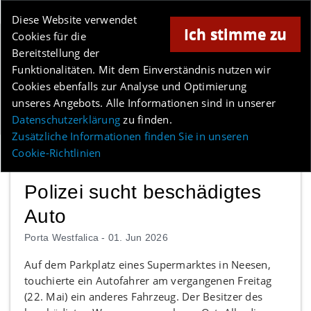
Online-Magazin für Minden und Umgebung
Diese Website verwendet
Ich stimme zu
Cookies für die
Anzeige
Bereitstellung der
Los
Funktionalitäten. Mit dem Einverständnis nutzen wir
Cookies ebenfalls zur Analyse und Optimierung
unseres Angebots. Alle Informationen sind in unserer
Menü
Datenschutzerklärung
zu finden.
Zusätzliche Informationen finden Sie in unseren
Cookie-Richtlinien
Polizei sucht beschädigtes
Auto
Porta Westfalica -
01. Jun 2026
Auf dem Parkplatz eines Supermarktes in Neesen,
touchierte ein Autofahrer am vergangenen Freitag
(22. Mai) ein anderes Fahrzeug. Der Besitzer des