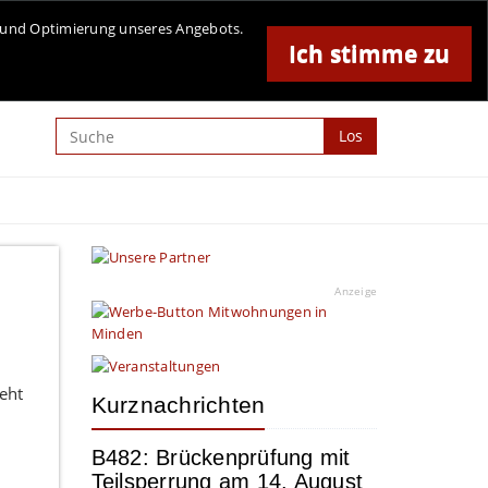
Online-Magazin für Minden und Umgebung
se und Optimierung unseres Angebots.
Ich stimme zu
Anzeige
Los
Anzeige
eht
Kurznachrichten
B482: Brückenprüfung mit
Teilsperrung am 14. August