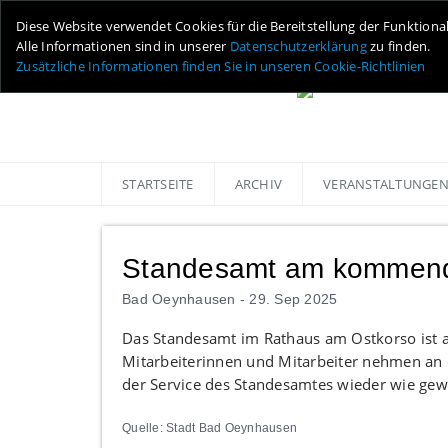
Diese Website verwendet Cookies für die Bereitstellung der Funktiona
Alle Informationen sind in unserer
Datenschutzerklärung
zu finden.
Zusätzliche Informationen finden Sie in unseren Cookie-Richtlinien
STARTSEITE
ARCHIV
VERANSTALTUNGE
Standesamt am kommend
Bad Oeynhausen -
29. Sep 2025
Das Standesamt im Rathaus am Ostkorso ist
Mitarbeiterinnen und Mitarbeiter nehmen an 
der Service des Standesamtes wieder wie gew
Quelle: Stadt Bad Oeynhausen