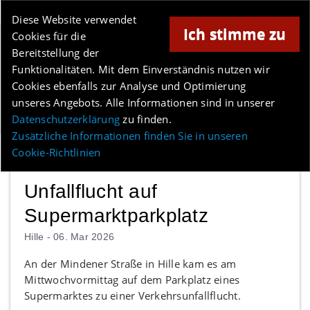
Online-Magazin für Minden und Umgebung
Diese Website verwendet
Ich stimme zu
Cookies für die
Anzeige
Bereitstellung der
Los
Funktionalitäten. Mit dem Einverständnis nutzen wir
Cookies ebenfalls zur Analyse und Optimierung
unseres Angebots. Alle Informationen sind in unserer
Menü
Datenschutzerklärung
zu finden.
Zusätzliche Informationen finden Sie in unseren
Cookie-Richtlinien
Unfallflucht auf
Supermarktparkplatz
Hille -
06. Mar 2026
An der Mindener Straße in Hille kam es am
Mittwochvormittag auf dem Parkplatz eines
Supermarktes zu einer Verkehrsunfallflucht.