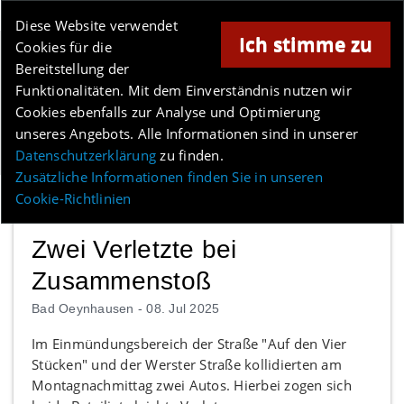
Online-Magazin für Minden und Umgebung
Diese Website verwendet
Ich stimme zu
Cookies für die
Anzeige
Bereitstellung der
Los
Funktionalitäten. Mit dem Einverständnis nutzen wir
Cookies ebenfalls zur Analyse und Optimierung
unseres Angebots. Alle Informationen sind in unserer
Menü
Datenschutzerklärung
zu finden.
Zusätzliche Informationen finden Sie in unseren
Cookie-Richtlinien
Zwei Verletzte bei
Zusammenstoß
Bad Oeynhausen -
08. Jul 2025
Im Einmündungsbereich der Straße "Auf den Vier
Stücken" und der Werster Straße kollidierten am
Montagnachmittag zwei Autos. Hierbei zogen sich