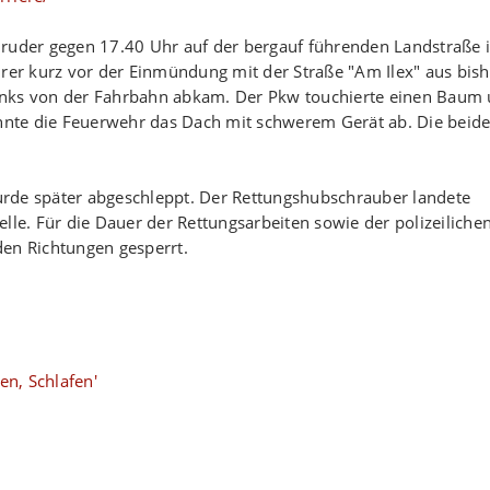
Bruder gegen 17.40 Uhr auf der bergauf führenden Landstraße 
hrer kurz vor der Einmündung mit der Straße "Am Ilex" aus bish
inks von der Fahrbahn abkam. Der Pkw touchierte einen Baum
ennte die Feuerwehr das Dach mit schwerem Gerät ab. Die beid
rde später abgeschleppt. Der Rettungshubschrauber landete
lle. Für die Dauer der Rettungsarbeiten sowie der polizeiliche
den Richtungen gesperrt.
en, Schlafen'