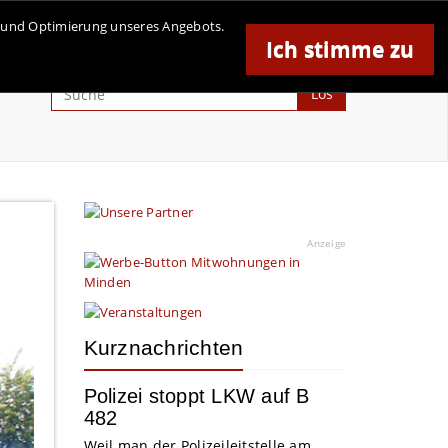
se und Optimierung unseres Angebots.
Ich stimme zu
Anzeige
Los
Anzeige
Kurznachrichten
Polizei stoppt LKW auf B
482
Weil man der Polizeileitstelle am