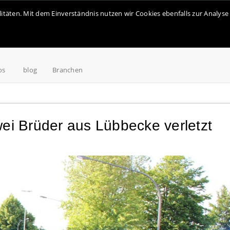
alitäten. Mit dem Einverständnis nutzen wir Cookies ebenfalls zur Analy
os
blog
Branchen
wei Brüder aus Lübbecke verletzt