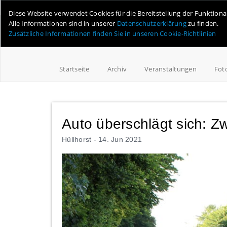
Online-Magazin für Minden und Umgebung
Diese Website verwendet Cookies für die Bereitstellung der Funktion
Alle Informationen sind in unserer
Datenschutzerklärung
zu finden.
Zusätzliche Informationen finden Sie in unseren Cookie-Richtlinien
Startseite
Archiv
Veranstaltungen
Fot
Auto überschlägt sich: Z
Hüllhorst -
14. Jun 2021