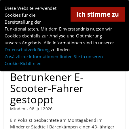
Online-Magazin für Minden und Umgebung
Diese Website verwendet
Ich stimme zu
Cookies für die
Bereitstellung der
Anzeige
Funktionalitäten. Mit dem Einverständnis nutzen wir
Cookies ebenfalls zur Analyse und Optimierung
unseres Angebots. Alle Informationen sind in unserer
Datenschutzerklärung
zu finden.
MENÜ
Zusätzliche Informationen finden Sie in unseren
Cookie-Richtlinien
Betrunkener E-
Scooter-Fahrer
gestoppt
Minden -
08. Jul 2026
Ein Polizist beobachtete am Montagabend im
Mindener Stadtteil Bärenkämpen einen 43-jähriger