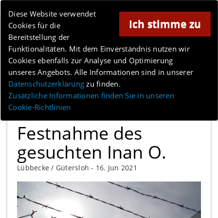
Online-Magazin für Minden und Umgebung
Diese Website verwendet
Ich stimme zu
Cookies für die
Anzeige
Bereitstellung der
Funktionalitäten. Mit dem Einverständnis nutzen wir
Cookies ebenfalls zur Analyse und Optimierung
unseres Angebots. Alle Informationen sind in unserer
Menü
Datenschutzerklärung
zu finden.
Zusätzliche Informationen finden Sie in unseren
Cookie-Richtlinien
Festnahme des
gesuchten Inan O.
Lübbecke / Gütersloh -
16. Jun 2021