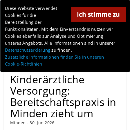
Online-Magazin für Minden und Umgebung
Diese Website verwendet
Ich stimme zu
Cookies für die
Anzeige
Bereitstellung der
Funktionalitäten. Mit dem Einverständnis nutzen wir
Cookies ebenfalls zur Analyse und Optimierung
unseres Angebots. Alle Informationen sind in unserer
Menü
Datenschutzerklärung
zu finden.
Zusätzliche Informationen finden Sie in unseren
Cookie-Richtlinien
Kinderärztliche
Versorgung:
Bereitschaftspraxis in
Minden zieht um
Minden -
30. Jun 2026