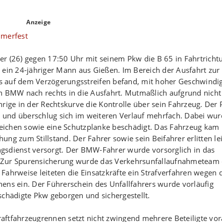
Anzeige
er (26) gegen 17:50 Uhr mit seinem Pkw die B 65 in Fahrtricht
 ein 24-jähriger Mann aus Gießen. Im Bereich der Ausfahrt zur
its auf dem Verzögerungsstreifen befand, mit hoher Geschwindig
en BMW nach rechts in die Ausfahrt. Mutmaßlich aufgrund nicht
hrige in der Rechtskurve die Kontrolle über sein Fahrzeug. Der
en und überschlug sich im weiteren Verlauf mehrfach. Dabei wu
szeichen sowie eine Schutzplanke beschädigt. Das Fahrzeug kam
chung zum Stillstand. Der Fahrer sowie sein Beifahrer erlitten le
gsdienst versorgt. Der BMW-Fahrer wurde vorsorglich in das
 Zur Spurensicherung wurde das Verkehrsunfallaufnahmeteam 
n Fahrweise leiteten die Einsatzkräfte ein Strafverfahren wegen 
ens ein. Der Führerschein des Unfallfahrers wurde vorläufig
schädigte Pkw geborgen und sichergestellt.
Kraftfahrzeugrennen setzt nicht zwingend mehrere Beteiligte vor