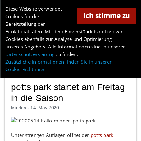
Online-Magazin für Minden und Umgebung
Diese Website verwendet
Ich stimme zu
Cookies für die
Anzeige
Bereitstellung der
Los
Funktionalitäten. Mit dem Einverständnis nutzen wir
Cookies ebenfalls zur Analyse und Optimierung
unseres Angebots. Alle Informationen sind in unserer
Menü
Datenschutzerklärung
zu finden.
Zusätzliche Informationen finden Sie in unseren
Cookie-Richtlinien
potts park startet am Freitag
in die Saison
Minden -
14. May 2020
Unter strengen Auflagen öffnet der
potts park