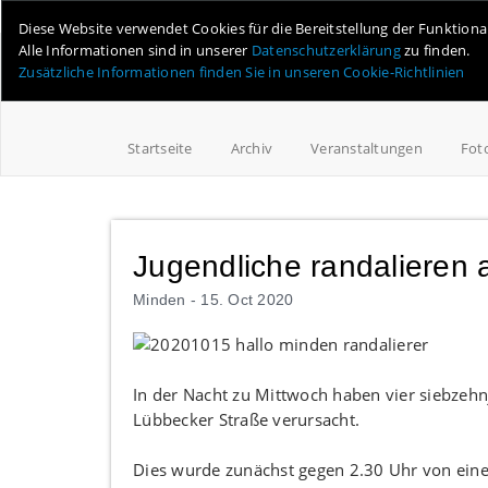
Online-Magazin für Minden und Umgebung
Diese Website verwendet Cookies für die Bereitstellung der Funktion
Alle Informationen sind in unserer
Datenschutzerklärung
zu finden.
Zusätzliche Informationen finden Sie in unseren Cookie-Richtlinien
Startseite
Archiv
Veranstaltungen
Fot
Jugendliche randalieren 
Minden -
15. Oct 2020
In der Nacht zu Mittwoch haben vier siebzeh
Lübbecker Straße verursacht.
Dies wurde zunächst gegen 2.30 Uhr von eine