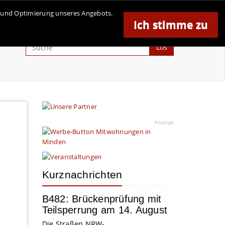
se und Optimierung unseres Angebots.
Ich stimme zu
Anzeige
Los
Anzeige
Kurznachrichten
B482: Brückenprüfung mit
Teilsperrung am 14. August
Die Straßen.NRW-