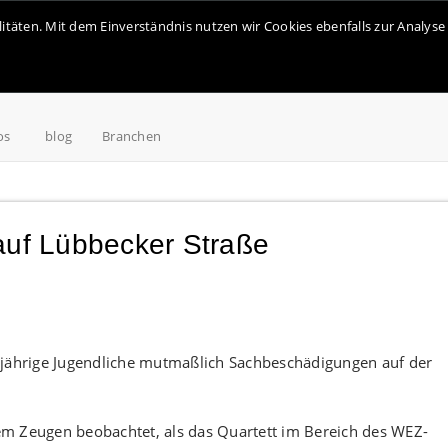
alitäten. Mit dem Einverständnis nutzen wir Cookies ebenfalls zur Analy
os
blog
Branchen
auf Lübbecker Straße
njährige Jugendliche mutmaßlich Sachbeschädigungen auf der
m Zeugen beobachtet, als das Quartett im Bereich des WEZ-